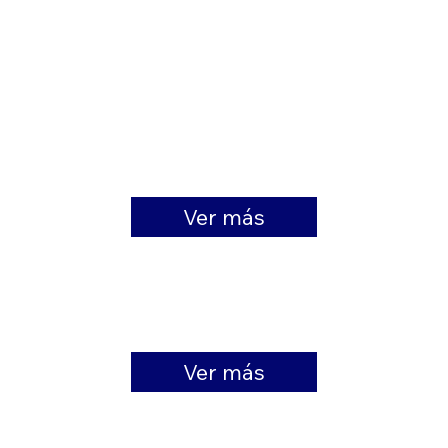
VENTILADORES CENTRÍFUGOS
Ver más
VENTILADORES AXIALES
AIR PROCESS
Ver más
CONTROL DE CONTAMINACIÓN DEL AIRE Y PROCESOS INDUSTRIALES