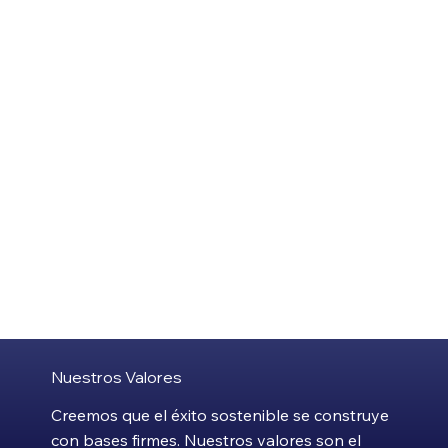
Nuestra Visión
Constituirnos en una empresa moderna en el mercado, competitiva,
dinámica y de avanzada, con sus colaboradores y empleados
capacitados y entrenados con la mejor tecnología para satisfacer las
necesidades de nuestros clientes, aplicando la mejora continua en los
sistemas de gestión de la empresa.
Nuestros Valores
Creemos que el éxito sostenible se construye
con bases firmes. Nuestros valores son el