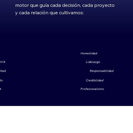
motor que guía cada decisión, cada proyecto
y cada relación que cultivamos:
Honestidad
ncia
Liderazgo
ltad
Responsabilidad
to
Credibilidad
a
Profesionalismo