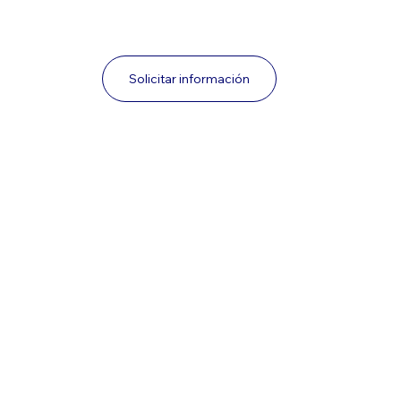
Garantía: Máxima robustez y prolongada vida 
Solicitar información