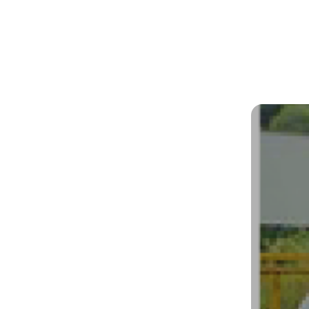
tica y operación
le y Aleaciones
mperaturas y polvo