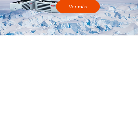
Ver más
Representaciones
Brochure2026
¡COTIZÁ YA!
Facebook
Instagram
info@bcr.com.py